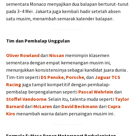
sementara Monaco menyajikan dua balapan berturut-turut
pada 3–4 Mei . Jakarta juga kembali hadir setelah absen
satu musim, menambah semarak kalender balapan .
Tim dan Pembalap Unggulan
Oliver Rowland
dari
Nissan
memimpin klasemen
sementara dengan empat kemenangan musim ini,
menunjukkan konsistensinya sebagai kandidat juara dunia .
Tim-tim seperti
DS Penske
,
Porsche
, dan
Jaguar TCS
Racing
juga tampil kompetitif dengan pembalap-
pembalap berpengalaman seperti
Pascal Wehrlein
dan
Stoffel Vandoorne
. Selain itu, talenta muda seperti
Taylor
Barnard
dari
McLaren
dan
David Beckmann
dari
Cupra
Kiro
menambah warna dalam persaingan musim ini .
Formula E: Masa Depan Motorsport Berkelanjutan