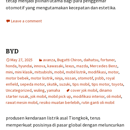
tetap menjadi pilihan utama bagi para penggemar
otomotif yang mengutamakan kecepatan dan estetika.
Leave a comment
BYD
May 27, 2025
avanza
,
Bugatti Chiron
,
daihatsu
,
fortuner
,
honda
,
hyundai
,
innova
,
kawasaki
,
lexus
,
mazda
,
Mercedes Benz
,
mini
,
mini klasik
,
mitsubishi
,
mobil
,
mobil listrik
,
modifikasi
,
motor
,
motor bebek
,
motor lisitrik
,
ninja
,
nissan
,
otomotif
,
psbb
,
royal
enfield
,
sepeda motor
,
skutik
,
suzuki
,
tips mobil
,
tips motor
,
toyota
,
Uncategorized
,
wuling
,
yamaha
cover jok mobil
,
dinamo
starter rusak
,
jok mobil
,
mobil pick up
,
modifikasi interior
,
oli mobil
,
rawat mesin mobil
,
resiko muatan berlebih
,
rutin ganti oli mobil
produsen kendaraan listrik asal Tiongkok, terus
memperkuat posisinya di pasar global dengan meluncurkan