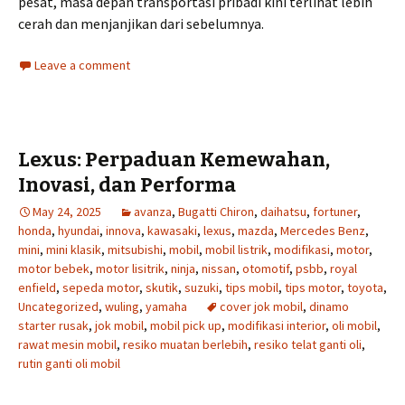
pesat, masa depan transportasi pribadi kini terlihat lebih
cerah dan menjanjikan dari sebelumnya.
Leave a comment
Lexus: Perpaduan Kemewahan,
Inovasi, dan Performa
May 24, 2025
avanza
,
Bugatti Chiron
,
daihatsu
,
fortuner
,
honda
,
hyundai
,
innova
,
kawasaki
,
lexus
,
mazda
,
Mercedes Benz
,
mini
,
mini klasik
,
mitsubishi
,
mobil
,
mobil listrik
,
modifikasi
,
motor
,
motor bebek
,
motor lisitrik
,
ninja
,
nissan
,
otomotif
,
psbb
,
royal
enfield
,
sepeda motor
,
skutik
,
suzuki
,
tips mobil
,
tips motor
,
toyota
,
Uncategorized
,
wuling
,
yamaha
cover jok mobil
,
dinamo
starter rusak
,
jok mobil
,
mobil pick up
,
modifikasi interior
,
oli mobil
,
rawat mesin mobil
,
resiko muatan berlebih
,
resiko telat ganti oli
,
rutin ganti oli mobil