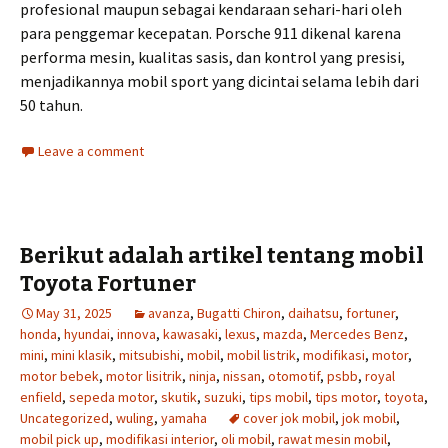
profesional maupun sebagai kendaraan sehari-hari oleh
para penggemar kecepatan. Porsche 911 dikenal karena
performa mesin, kualitas sasis, dan kontrol yang presisi,
menjadikannya mobil sport yang dicintai selama lebih dari
50 tahun.
Leave a comment
Berikut adalah artikel tentang mobil
Toyota Fortuner
May 31, 2025
avanza
,
Bugatti Chiron
,
daihatsu
,
fortuner
,
honda
,
hyundai
,
innova
,
kawasaki
,
lexus
,
mazda
,
Mercedes Benz
,
mini
,
mini klasik
,
mitsubishi
,
mobil
,
mobil listrik
,
modifikasi
,
motor
,
motor bebek
,
motor lisitrik
,
ninja
,
nissan
,
otomotif
,
psbb
,
royal
enfield
,
sepeda motor
,
skutik
,
suzuki
,
tips mobil
,
tips motor
,
toyota
,
Uncategorized
,
wuling
,
yamaha
cover jok mobil
,
jok mobil
,
mobil pick up
,
modifikasi interior
,
oli mobil
,
rawat mesin mobil
,