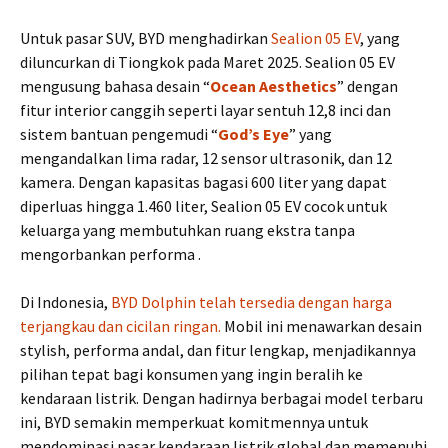
Untuk pasar SUV, BYD menghadirkan
Sealion 05 EV
, yang
diluncurkan di Tiongkok pada Maret 2025. Sealion 05 EV
mengusung bahasa desain “
Ocean Aesthetics
” dengan
fitur interior canggih seperti layar sentuh 12,8 inci dan
sistem bantuan pengemudi “
God’s Eye
” yang
mengandalkan lima radar, 12 sensor ultrasonik, dan 12
kamera. Dengan kapasitas bagasi 600 liter yang dapat
diperluas hingga 1.460 liter, Sealion 05 EV cocok untuk
keluarga yang membutuhkan ruang ekstra tanpa
mengorbankan performa .
Di Indonesia,
BYD Dolphin telah tersedia dengan harga
terjangkau dan cicilan ringan.
Mobil ini menawarkan desain
stylish, performa andal, dan fitur lengkap, menjadikannya
pilihan tepat bagi konsumen yang ingin beralih ke
kendaraan listrik. Dengan hadirnya berbagai model terbaru
ini, BYD semakin memperkuat komitmennya untuk
mendominasi pasar kendaraan listrik global dan memenuhi