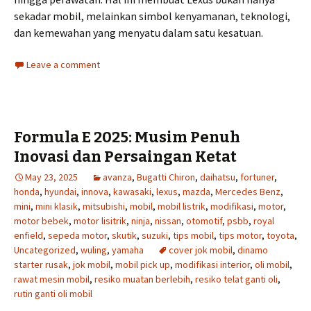
sekadar mobil, melainkan simbol kenyamanan, teknologi,
dan kemewahan yang menyatu dalam satu kesatuan.
Leave a comment
Formula E 2025: Musim Penuh
Inovasi dan Persaingan Ketat
May 23, 2025
avanza
,
Bugatti Chiron
,
daihatsu
,
fortuner
,
honda
,
hyundai
,
innova
,
kawasaki
,
lexus
,
mazda
,
Mercedes Benz
,
mini
,
mini klasik
,
mitsubishi
,
mobil
,
mobil listrik
,
modifikasi
,
motor
,
motor bebek
,
motor lisitrik
,
ninja
,
nissan
,
otomotif
,
psbb
,
royal
enfield
,
sepeda motor
,
skutik
,
suzuki
,
tips mobil
,
tips motor
,
toyota
,
Uncategorized
,
wuling
,
yamaha
cover jok mobil
,
dinamo
starter rusak
,
jok mobil
,
mobil pick up
,
modifikasi interior
,
oli mobil
,
rawat mesin mobil
,
resiko muatan berlebih
,
resiko telat ganti oli
,
rutin ganti oli mobil