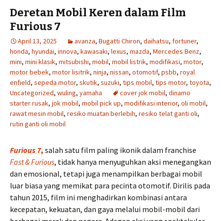
Deretan Mobil Keren dalam Film
Furious 7
April 13, 2025
avanza
,
Bugatti Chiron
,
daihatsu
,
fortuner
,
honda
,
hyundai
,
innova
,
kawasaki
,
lexus
,
mazda
,
Mercedes Benz
,
mini
,
mini klasik
,
mitsubishi
,
mobil
,
mobil listrik
,
modifikasi
,
motor
,
motor bebek
,
motor lisitrik
,
ninja
,
nissan
,
otomotif
,
psbb
,
royal
enfield
,
sepeda motor
,
skutik
,
suzuki
,
tips mobil
,
tips motor
,
toyota
,
Uncategorized
,
wuling
,
yamaha
cover jok mobil
,
dinamo
starter rusak
,
jok mobil
,
mobil pick up
,
modifikasi interior
,
oli mobil
,
rawat mesin mobil
,
resiko muatan berlebih
,
resiko telat ganti oli
,
rutin ganti oli mobil
Furious 7
,
salah satu film paling ikonik dalam franchise
Fast & Furious
, tidak hanya menyuguhkan aksi menegangkan
dan emosional, tetapi juga menampilkan berbagai mobil
luar biasa yang memikat para pecinta otomotif. Dirilis pada
tahun 2015, film ini menghadirkan kombinasi antara
kecepatan, kekuatan, dan gaya melalui mobil-mobil dari