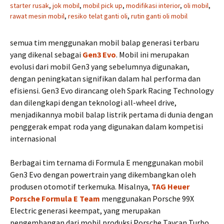
starter rusak
,
jok mobil
,
mobil pick up
,
modifikasi interior
,
oli mobil
,
rawat mesin mobil
,
resiko telat ganti oli
,
rutin ganti oli mobil
semua tim menggunakan mobil balap generasi terbaru
yang dikenal sebagai
Gen3 Evo
. Mobil ini merupakan
evolusi dari mobil Gen3 yang sebelumnya digunakan,
dengan peningkatan signifikan dalam hal performa dan
efisiensi. Gen3 Evo dirancang oleh Spark Racing Technology
dan dilengkapi dengan teknologi all-wheel drive,
menjadikannya mobil balap listrik pertama di dunia dengan
penggerak empat roda yang digunakan dalam kompetisi
internasional
Berbagai tim ternama di Formula E menggunakan mobil
Gen3 Evo dengan powertrain yang dikembangkan oleh
produsen otomotif terkemuka. Misalnya,
TAG Heuer
Porsche Formula E Team
menggunakan Porsche 99X
Electric generasi keempat, yang merupakan
pengembangan dari mobil produksi Porsche Taycan Turbo