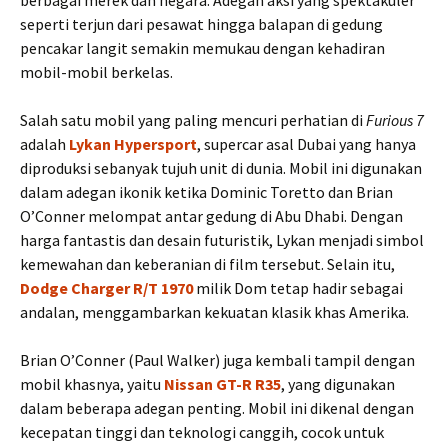
berbagai merek dan negara. Adegan aksi yang spektakuler
seperti terjun dari pesawat hingga balapan di gedung
pencakar langit semakin memukau dengan kehadiran
mobil-mobil berkelas.
Salah satu mobil yang paling mencuri perhatian di
Furious 7
adalah
Lykan Hypersport
, supercar asal Dubai yang hanya
diproduksi sebanyak tujuh unit di dunia. Mobil ini digunakan
dalam adegan ikonik ketika Dominic Toretto dan Brian
O’Conner melompat antar gedung di Abu Dhabi. Dengan
harga fantastis dan desain futuristik, Lykan menjadi simbol
kemewahan dan keberanian di film tersebut. Selain itu,
Dodge Charger R/T 1970
milik Dom tetap hadir sebagai
andalan, menggambarkan kekuatan klasik khas Amerika.
Brian O’Conner (Paul Walker) juga kembali tampil dengan
mobil khasnya, yaitu
Nissan GT-R R35
, yang digunakan
dalam beberapa adegan penting. Mobil ini dikenal dengan
kecepatan tinggi dan teknologi canggih, cocok untuk