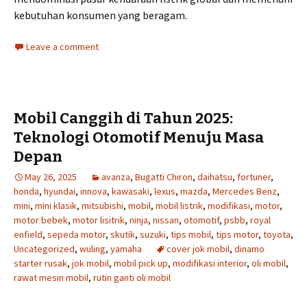
kebutuhan konsumen yang beragam.
Leave a comment
Mobil Canggih di Tahun 2025:
Teknologi Otomotif Menuju Masa
Depan
May 26, 2025
avanza
,
Bugatti Chiron
,
daihatsu
,
fortuner
,
honda
,
hyundai
,
innova
,
kawasaki
,
lexus
,
mazda
,
Mercedes Benz
,
mini
,
mini klasik
,
mitsubishi
,
mobil
,
mobil listrik
,
modifikasi
,
motor
,
motor bebek
,
motor lisitrik
,
ninja
,
nissan
,
otomotif
,
psbb
,
royal
enfield
,
sepeda motor
,
skutik
,
suzuki
,
tips mobil
,
tips motor
,
toyota
,
Uncategorized
,
wuling
,
yamaha
cover jok mobil
,
dinamo
starter rusak
,
jok mobil
,
mobil pick up
,
modifikasi interior
,
oli mobil
,
rawat mesin mobil
,
rutin ganti oli mobil