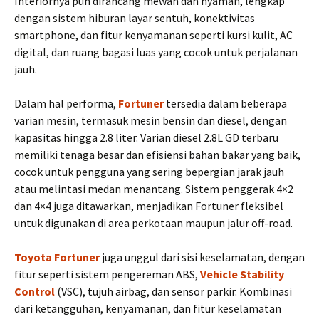
Interiornya pun dirancang mewah dan nyaman, lengkap
dengan sistem hiburan layar sentuh, konektivitas
smartphone, dan fitur kenyamanan seperti kursi kulit, AC
digital, dan ruang bagasi luas yang cocok untuk perjalanan
jauh.
Dalam hal performa,
Fortuner
tersedia dalam beberapa
varian mesin, termasuk mesin bensin dan diesel, dengan
kapasitas hingga 2.8 liter. Varian diesel 2.8L GD terbaru
memiliki tenaga besar dan efisiensi bahan bakar yang baik,
cocok untuk pengguna yang sering bepergian jarak jauh
atau melintasi medan menantang. Sistem penggerak 4×2
dan 4×4 juga ditawarkan, menjadikan Fortuner fleksibel
untuk digunakan di area perkotaan maupun jalur off-road.
Toyota Fortuner
juga unggul dari sisi keselamatan, dengan
fitur seperti sistem pengereman ABS,
Vehicle Stability
Control
(VSC), tujuh airbag, dan sensor parkir. Kombinasi
dari ketangguhan, kenyamanan, dan fitur keselamatan