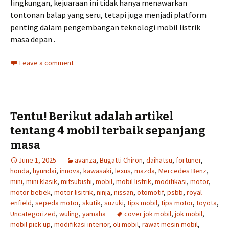
lingkungan, kejuaraan ini tidak hanya menawarkan
tontonan balap yang seru, tetapi juga menjadi platform
penting dalam pengembangan teknologi mobil listrik
masa depan .
Leave a comment
Tentu! Berikut adalah artikel
tentang 4 mobil terbaik sepanjang
masa
June 1, 2025
avanza
,
Bugatti Chiron
,
daihatsu
,
fortuner
,
honda
,
hyundai
,
innova
,
kawasaki
,
lexus
,
mazda
,
Mercedes Benz
,
mini
,
mini klasik
,
mitsubishi
,
mobil
,
mobil listrik
,
modifikasi
,
motor
,
motor bebek
,
motor lisitrik
,
ninja
,
nissan
,
otomotif
,
psbb
,
royal
enfield
,
sepeda motor
,
skutik
,
suzuki
,
tips mobil
,
tips motor
,
toyota
,
Uncategorized
,
wuling
,
yamaha
cover jok mobil
,
jok mobil
,
mobil pick up
,
modifikasi interior
,
oli mobil
,
rawat mesin mobil
,