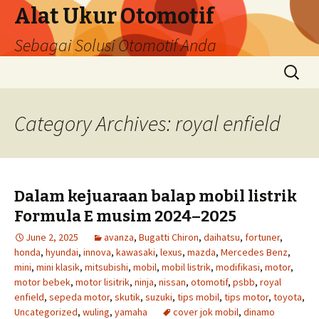
Alat Ukur Otomotif
Sebagai Solusi Otomotif Anda
Skip
Search
to
for:
content
Category Archives: royal enfield
Dalam kejuaraan balap mobil listrik
Formula E musim 2024–2025
June 2, 2025
avanza
,
Bugatti Chiron
,
daihatsu
,
fortuner
,
honda
,
hyundai
,
innova
,
kawasaki
,
lexus
,
mazda
,
Mercedes Benz
,
mini
,
mini klasik
,
mitsubishi
,
mobil
,
mobil listrik
,
modifikasi
,
motor
,
motor bebek
,
motor lisitrik
,
ninja
,
nissan
,
otomotif
,
psbb
,
royal
enfield
,
sepeda motor
,
skutik
,
suzuki
,
tips mobil
,
tips motor
,
toyota
,
Uncategorized
,
wuling
,
yamaha
cover jok mobil
,
dinamo