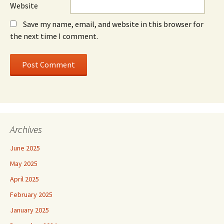
Website
Save my name, email, and website in this browser for
the next time I comment.
Archives
June 2025
May 2025
April 2025
February 2025
January 2025