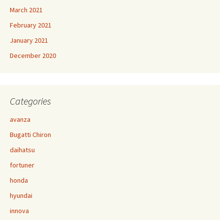
March 2021
February 2021
January 2021
December 2020
Categories
avanza
Bugatti Chiron
daihatsu
fortuner
honda
hyundai
innova