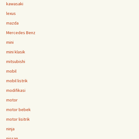
kawasaki
lexus
mazda
Mercedes Benz
mini
mini klasik
mitsubishi
mobil
mobil listrik
modifikasi
motor
motor bebek
motor lisitrik
ninja
nissan