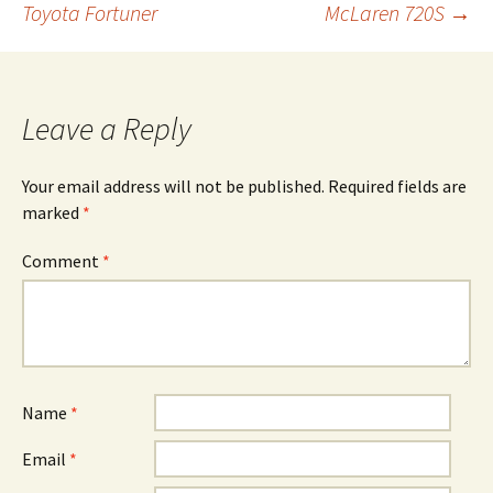
Toyota Fortuner
McLaren 720S
→
navigation
Leave a Reply
Your email address will not be published.
Required fields are
marked
*
Comment
*
Name
*
Email
*