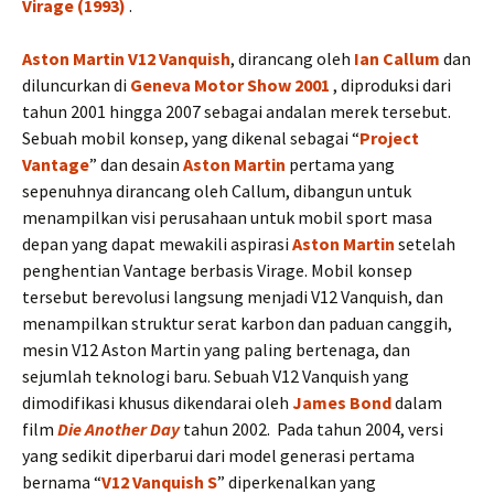
Virage (1993)
.
Aston Martin V12 Vanquish
, dirancang oleh
Ian Callum
dan
diluncurkan di
Geneva Motor Show 2001
, diproduksi dari
tahun 2001 hingga 2007 sebagai andalan merek tersebut.
Sebuah mobil konsep, yang dikenal sebagai “
Project
Vantage
” dan desain
Aston Martin
pertama yang
sepenuhnya dirancang oleh Callum, dibangun untuk
menampilkan visi perusahaan untuk mobil sport masa
depan yang dapat mewakili aspirasi
Aston Martin
setelah
penghentian Vantage berbasis Virage. Mobil konsep
tersebut berevolusi langsung menjadi V12 Vanquish, dan
menampilkan struktur serat karbon dan paduan canggih,
mesin V12 Aston Martin yang paling bertenaga, dan
sejumlah teknologi baru. Sebuah V12 Vanquish yang
dimodifikasi khusus dikendarai oleh
James Bond
dalam
film
Die Another Day
tahun 2002. Pada tahun 2004, versi
yang sedikit diperbarui dari model generasi pertama
bernama “
V12 Vanquish S
” diperkenalkan yang