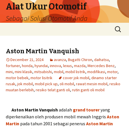
Alat Ukur Otomotif
Sebagai Solusi Otomotif Anda
Skip
Search
to
for:
content
Aston Martin Vanquish
December 21, 2024
avanza
,
Bugatti Chiron
,
daihatsu
,
fortuner
,
honda
,
hyundai
,
innova
,
lexus
,
mazda
,
Mercedes Benz
,
mini
,
mini klasik
,
mitsubishi
,
mobil
,
mobil listrik
,
modifikasi
,
motor
,
motor bebek
,
motor lisitrik
cover jok mobil
,
dinamo starter
rusak
,
jok mobil
,
mobil pick up
,
oli mobil
,
rawat mesin mobil
,
resiko
muatan berlebih
,
resiko telat ganti oli
,
rutin ganti oli mobil
Aston Martin Vanquish
adalah
grand tourer
yang
diperkenalkan oleh produsen mobil mewah Inggris
Aston
Martin
pada tahun 2001 sebagai penerus
Aston Martin