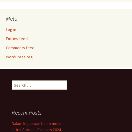
Meta
Log in
Entries feed
Comments feed
WordPress.org
Search
for:
Recent Posts
Dalam kejuaraan balap mobil
listrik Formula E musim 2024–